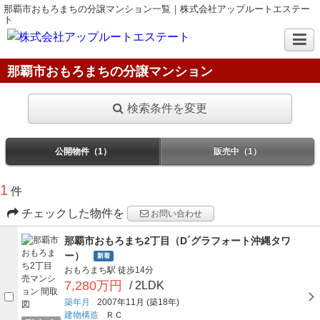
那覇市おもろまちの分譲マンション一覧｜株式会社アップルートエステー
ト
那覇市おもろまちの分譲マンション
検索条件を変更
公開物件（1）
販売中（1）
1
件
チェックした物件を
お問い合わせ
那覇市おもろまち2丁目（D´グラフォート沖縄タワ
ー）
新着
おもろまち駅
徒歩14分
7,280万円
/ 2LDK
築年月
2007年11月
(築18年)
建物構造
ＲＣ